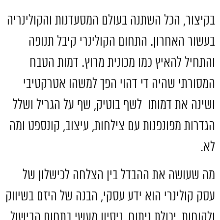
בקיצור
,
הכל השתנה בעולם המסעדנות והקולינריה
בעשור האחרון
.
התחום הקולינרי קיבל תנופה
והתחיל להאיץ כמו מכונית מרוץ
.
דמות הטבח
המסורתי שהיה די דהוי הפך למשהו אטרקטיבי
ושינה את דמותו
לשף בוטיק
,
שף על הגריל ושלל
הגדרות מפונפנות עם צילחות
,
עיצוב
,
קונספט ומה
לא
.
מה שעושה את ההבדל בין הצלחה לכישלון של
עסק קולינרי הוא ידע עסקי
,
הבנה של היזם בשיווק
ולקוחות
,
יכולת ניתוח
,
ניסיון מעשי בתחום הבישול