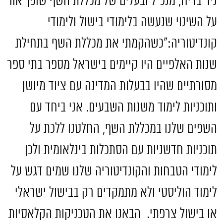
ניר בריח
,
מנכ״ל ובעלים של מכללת השף שופך אור
על השינוי שנעשה בלימודי בישול ולימודי
קונדיטוריה
:
״כשהקמתי את מכללת השף בתחילת
שנות האלפיים היו קיימים בישראל מספר בתי ספר
מסורתיים שהיו בבעלות המדינה עם ציוד מיושן
ותוכניות לימוד משנות השבעים
.
אני ביחד עם
השפים שלנו במכללת השף
,
החלטנו ללכת על
תוכניות חדשניות עם הסתכלות בינלאומית ולכן
לימודי הטבחות והקונדיטוריה שלנו שמים דגש על
לימוד הוליסטי ולא מתמקדים רק בבישול ישראלי
או בישול צרפתי
.
הבאנו את הטכניקות הקלאסיות