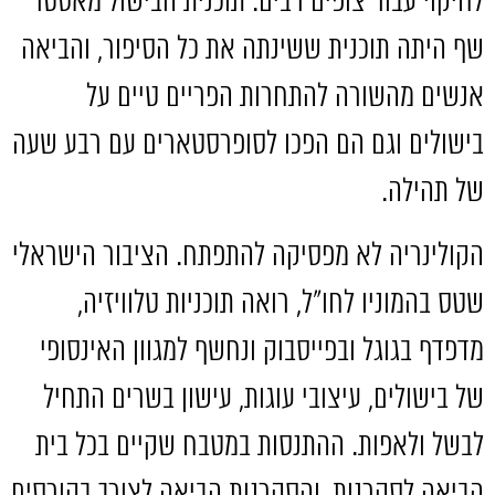
לחיקוי עבור צופים רבים
.
תוכנית הבישול מאסטר
שף היתה תוכנית ששינתה את כל הסיפור
,
והביאה
אנשים מהשורה להתחרות הפריים טיים על
בישולים וגם הם הפכו לסופרסטארים עם רבע שעה
של תהילה
.
הקולינריה לא מפסיקה להתפתח
.
הציבור הישראלי
שטס בהמוניו לחו״ל
,
רואה תוכניות טלוויזיה
,
מדפדף בגוגל ובפייסבוק ונחשף למגוון האינסופי
של בישולים
,
עיצובי עוגות
,
עישון בשרים התחיל
לבשל ולאפות
.
ההתנסות במטבח שקיים בכל בית
הביאה לסקרנות
,
והסקרנות הביאה לצורך בקורסים