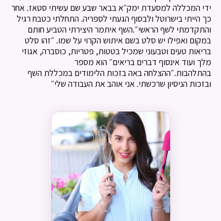
ידי המכללה למסעדת ימק״א בבאר שבע שם עשיתי סטאז. אחר
כך הייתי בישרוטל ולבסוף הגעתי לספריה. התחלתי כטבח רגיל
והתקדמתי לשף הראשי״.השף איתמר היצירתי הטביע חותם
במקום ואפילו יש סלט בשם איתוש הקרוי על שמו. ״זהו סלט
בריאות טעים וטבעוני שמכיל בטטות, פטריות, כוסברה, אגוזי
מלך ועוד אינסוף דברים בריאים״ הוא מספר
בהתלהבות.״ההצלחה באה בזכות הלימודים במכללת השף
ובזכות הניסיון שרכשתי. אני אוהב את העבודה שלי״