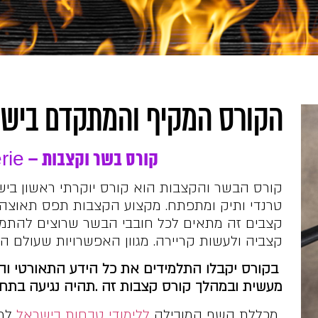
הקורס המקיף והמתקדם בישר
קורס בשר וקצבות –
rie
קורס הבשר והקצבות הוא קורס יוקרתי ראשון ב
טרנדי ותיק ומתפתח. מקצוע הקצבות תפס תאוצה ב
קצבים זה מתאים לכל חובבי הבשר שרוצים להתמ
קצביה ולעשות קריירה. מגוון האפשרויות שעולם ה
בקורס יקבלו התלמידים את כל הידע התאורטי וה
מעשית ובמהלך קורס קצבות זה .תהיה נגיעה בתחומי
מכללת השף המובילה
ללימודי טבחות בישראל
למק