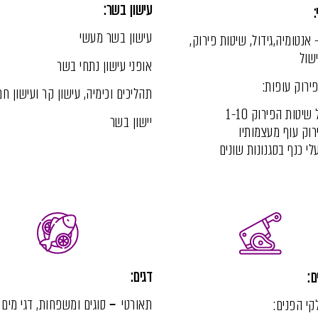
עישון בשר:
:
עישון בשר מעשי
 אנטומיה,גידול, שיטות פירוק,
שול
אופני עישון נתחי בשר
ירוק עופות:
תהליכים וכימיה, עישון קר ועישון חם
 שיטות הפירוק 1-10
יישון בשר
רוק עוף מעצמותיו
לי כנף בסגנונות שונים
דגים:
ם:
תאורטי
–
סוגים ומשפחות,
דגי מים
י הפנים: