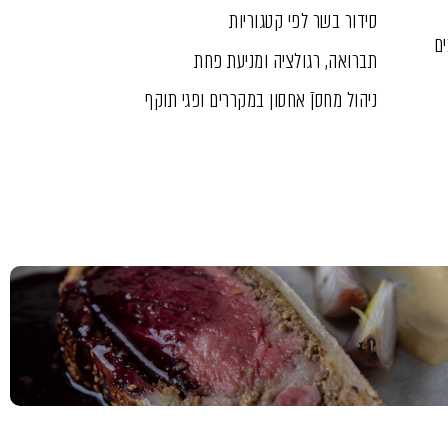
סידור בשר לפי קטגוריות
ים
תברואה, רגולציה ו
מניעת פחת
ניהול מחסןֿ
אחסון במקררים ו
פגי תוקף