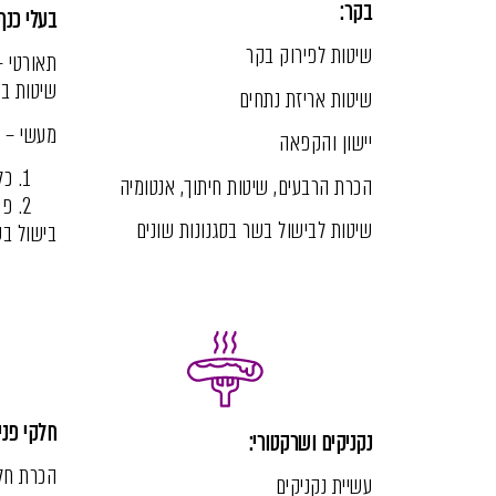
בקר:
בעלי כנף
שיטות לפירוק בקר
תאורטי –
שיטות בי
שיטות אריזת נתחים
מעשי – פ
יישון והקפאה
כל
הכרת הרבעים,
שיטות חיתוך,
אנטומיה
פי
שיטות לבישול בשר בסגנונות שונים
בישול בע
חלקי פני
נקניקים ושרקטורי:
הכרת חלק
עשיית נקניקים