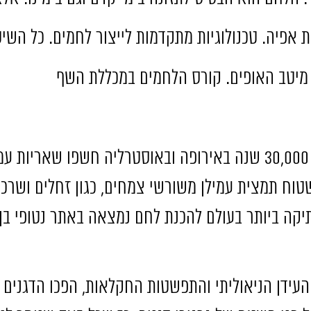
ת אפיה
.
טכנולוגיות מתקדמות לייצור לחמים
.
כל השיט
מיטב האופים
.
קורס הלחמים במכללת השף
30,
שנה באירופה ובאוסטרליה חשפו שאריות עמ
שטוח תמצית עמילן משורשי צמחים
,
כגון זחלים ושרכי
קה ביותר בעולם להכנת לחם נמצאה באתר נטופי בן
העידן הניאוליתי והתפשטות החקלאות
,
הפכו הדגנים 