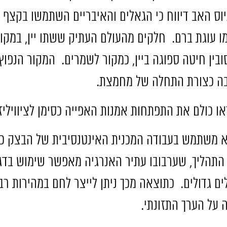
יוס האב דיווח כי הגאלים והאיבריים השתמשו בקצף
ו עוגת ברם
.
חלקים מהעולם העתיק ששתו יין
,
במקום
ובין חיטה ספוגה ביין
,
כמקור לשמרים
.
המקור הנפוץ
בה כצורת התחלה של מחמצת
.
ראו כולם את התפתחות אמנות האפייה כסימן לציוויליז
 משתמש בעבודה המכנית האינטנסיבית של הבצק כד
התהליך
,
שערבובו עתיר האנרגיה מאפשר שימוש בדגני
ם גדולים
.
כתוצאה מכך ניתן לייצר לחם במהירות רבה 
 על הערך התזונתי
.