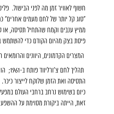
חשוף לאוויר זמן מה לפני הבישול
.
פלינ
"
סוג קל יותר של לחם מעמים אחרים
"
כמ
ממיץ ענבים וקמח שהתחיל תסיסה
,
או ס
פיסת בצק מהיום הקודם כדי להשתמש 
המצרים הקדמונים
,
היוונים והרומאים 
תהליך לחם צ
'
ורליווד פותח ב
-1961;
הוא
התסיסה ואת הזמן שלוקח לייצור כיכר
.
כיום בשימוש נרחב ברחבי העולם במפעלי
זאת
,
הייתה ביקורת מסוימת על ההשפעה